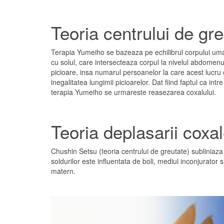
Teoria centrului de gre
Terapia Yumeiho se bazeaza pe echilibrul corpului uman.
cu solul, care intersecteaza corpul la nivelul abdomenu
picioare, insa numarul persoanelor la care acest lucru 
inegalitatea lungimii picioarelor. Dat fiind faptul ca int
terapia Yumeiho se urmareste reasezarea coxalului.
Teoria deplasarii coxale
Chushin Setsu (teoria centrului de greutate) subliniaza c
soldurilor este influentata de boli, mediul inconjurator s
matern.