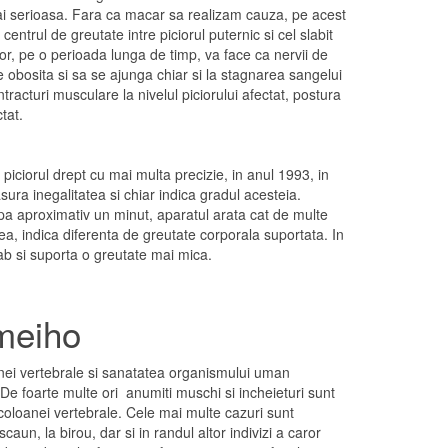
mai serioasa. Fara ca macar sa realizam cauza, pe acest
entrul de greutate intre piciorul puternic si cel slabit
or, pe o perioada lunga de timp, va face ca nervii de
ie obosita si sa se ajunga chiar si la stagnarea sangelui
ntracturi musculare la nivelul piciorului afectat, postura
tat.
 piciorul drept cu mai multa precizie, in anul 1993, in
sura inegalitatea si chiar indica gradul acesteia.
pa aproximativ un minut, aparatul arata cat de multe
nea, indica diferenta de greutate corporala suportata. In
lab si suporta o greutate mai mica.
umeiho
anei vertebrale si sanatatea organismului uman
 De foarte multe ori anumiti muschi si incheieturi sunt
 coloanei vertebrale. Cele mai multe cazuri sunt
un, la birou, dar si in randul altor indivizi a caror