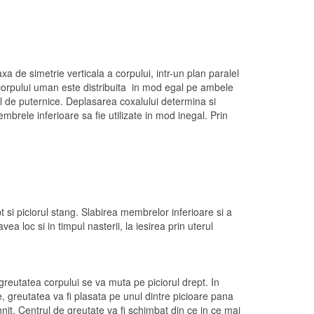
 de simetrie verticala a corpului, intr-un plan paralel
a corpului uman este distribuita in mod egal pe ambele
el de puternice. Deplasarea coxalului determina si
membrele inferioare sa fie utilizate in mod inegal. Prin
t si piciorul stang. Slabirea membrelor inferioare si a
ea loc si in timpul nasterii, la iesirea prin uterul
greutatea corpului se va muta pe piciorul drept. In
te, greutatea va fi plasata pe unul dintre picioare pana
nit. Centrul de greutate va fi schimbat din ce in ce mai