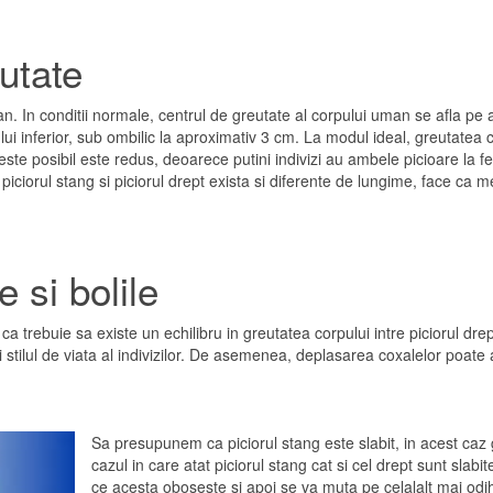
utate
 In conditii normale, centrul de greutate al corpului uman se afla pe axa
lui inferior, sub ombilic la aproximativ 3 cm. La modul ideal, greutate
este posibil este redus, deoarece putini indivizi au ambele picioare la f
re piciorul stang si piciorul drept exista si diferente de lungime, face ca 
 si bolile
a trebuie sa existe un echilibru in greutatea corpului intre piciorul drep
i stilul de viata al indivizilor. De asemenea, deplasarea coxalelor poate av
Sa presupunem ca piciorul stang este slabit, in acest caz 
cazul in care atat piciorul stang cat si cel drept sunt slabi
ce acesta oboseste si apoi se va muta pe celalalt mai odih