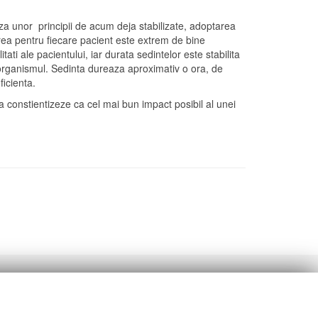
 unor principii de acum deja stabilizate, adoptarea
darea pentru fiecare pacient este extrem de bine
tati ale pacientului, iar durata sedintelor este stabilita
a organismul. Sedinta dureaza aproximativ o ora, de
icienta.
a constientizeze ca cel mai bun impact posibil al unei