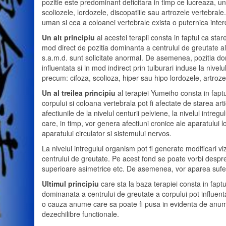
pozitie este predominant deficitara in timp ce lucreaza, u
scoliozele, lordozele, discopatiile sau artrozele vertebral
uman si cea a coloanei vertebrale exista o puternica int
Un alt principiu
al acestei terapii consta in faptul ca sta
mod direct de pozitia dominanta a centrului de greutate al c
s.a.m.d. sunt solicitate anormal. De asemenea, pozitia dom
influentata si in mod indirect prin tulburari induse la nive
precum: cifoza, scolioza, hiper sau hipo lordozele, artroze
Un al treilea principiu
al terapiei Yumeiho consta in faptu
corpului si coloana vertebrala pot fi afectate de starea arti
afectiunile de la nivelul centurii pelviene, la nivelul intre
care, in timp, vor genera afectiuni cronice ale aparatului l
aparatului circulator si sistemului nervos.
La nivelul intregului organism pot fi generate modificari viz
centrului de greutate. Pe acest fond se poate vorbi desp
superioare asimetrice etc. De asemenea, vor aparea suferi
Ultimul principiu
care sta la baza terapiei consta in faptu
dominanata a centrului de greutate a corpului pot influenta
o cauza anume care sa poate fi pusa in evidenta de anumite
dezechilibre functionale.