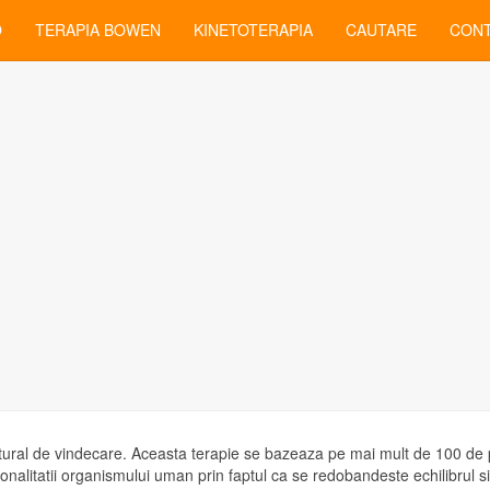
O
TERAPIA BOWEN
KINETOTERAPIA
CAUTARE
CON
in tehnica Yumeiho
ral de vindecare. Aceasta terapie se bazeaza pe mai mult de 100 de p
onalitatii organismului uman prin faptul ca se redobandeste echilibrul si